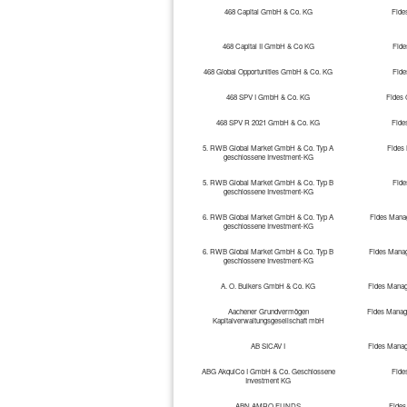
468 Capital GmbH & Co. KG
Fide
468 Capital II GmbH & Co KG
Fid
468 Global Opportunities GmbH & Co. KG
Fid
468 SPV I GmbH & Co. KG
Fides
468 SPV R 2021 GmbH & Co. KG
Fide
5. RWB Global Market GmbH & Co. Typ A
Fides
geschlossene Investment-KG
5. RWB Global Market GmbH & Co. Typ B
Fid
geschlossene Investment-KG
6. RWB Global Market GmbH & Co. Typ A
Fides Manag
geschlossene Investment-KG
6. RWB Global Market GmbH & Co. Typ B
Fides Manag
geschlossene Investment-KG
A. O. Bulkers GmbH & Co. KG
Fides Manag
Aachener Grundvermögen
Fides Manag
Kapitalverwaltungsgesellschaft mbH
AB SICAV I
Fides Manag
ABG AkquiCo I GmbH & Co. Geschlossene
Fide
Investment KG
ABN AMRO FUNDS
Fides