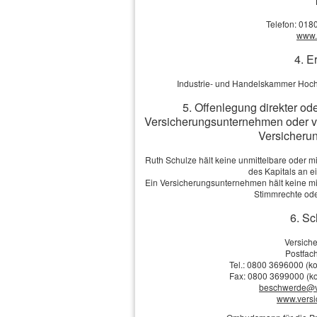
Geburts­datum:
Telefon: 018
Straße, Hausnr.:
www.v
4. E
PLZ, Ort:
Industrie- und Handelskammer Hoch
5. Offenlegung direkter od
Versicherungsunternehmen oder v
Telefon:
Versicherun
E-Mail: *
Ruth Schulze hält keine unmittelbare oder m
des Kapitals an 
Ein Versicherungsunternehmen hält keine mit
Stimmrechte ode
Berufliche Tätigkeit:
6. Sc
Berufsgruppe:
Versich
Postfach
Tel.: 0800 3696000 (ko
Ambulant:
Fax: 0800 3699000 (ko
beschwerde@v
www.vers
Stationär: