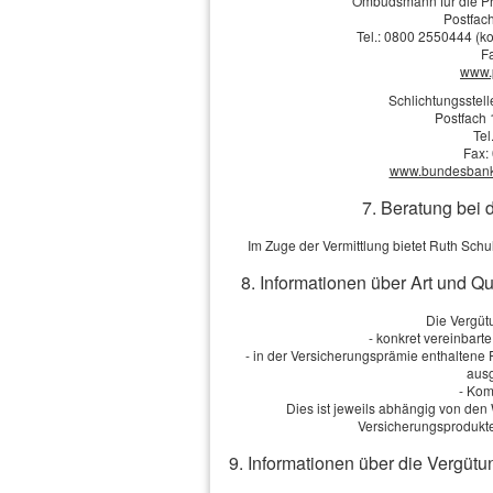
Ombudsmann für die Pr
Postfach
Zahnzusatztarif:
Tel.: 0800 2550444 (ko
F
Krankentagegeld:
www.
Schlichtungsstel
Postfach 
Tel
Anmerkungen
Fax:
www.bundesbank.d
7. Beratung bei 
Im Zuge der Vermittlung bietet Ruth Sch
Ich bin einverstanden
mit 
8. Informationen über Art und Q
Übersendung von Produktinformat
Widerrufshinweise in der
Datens
Die Vergütu
- konkret vereinbart
- in der Versicherungsprämie enthaltene
ausg
- Kom
Dies ist jeweils abhängig von d
Die Daten werden
Versicherungsprodukte
9. Informationen über die Vergütu