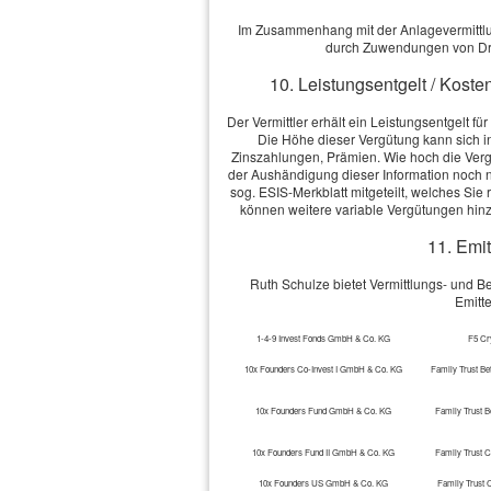
Im Zusammenhang mit der Anlagevermittlung
durch Zuwendungen von Dri
10. Leistungsentgelt / Koste
Impressum
·
Rechtliche Hinweise
·
Datenschutz
Der Vermittler erhält ein Leistungsentgelt f
Die Höhe dieser Vergütung kann sich 
Zinszahlungen, Prämien. Wie hoch die Vergü
der Aushändigung dieser Information noch ni
sog. ESIS-Merkblatt mitgeteilt, welches Si
können weitere variable Vergütungen hin
11. Emit
Ruth Schulze bietet Vermittlungs- und 
Emitt
1-4-9 Invest Fonds GmbH & Co. KG
F5 Cr
10x Founders Co-Invest I GmbH & Co. KG
Family Trust Be
10x Founders Fund GmbH & Co. KG
Family Trust B
10x Founders Fund II GmbH & Co. KG
Family Trust 
10x Founders US GmbH & Co. KG
Family Trust 