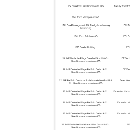
10x Founders US II GmbH & Co. KG
Family Trust FT
1741 Fund Management AG
1741 Fund Management AG, Zweigniederlassung
FCI F
Luxemburg
1741 Fund Solutions AG
FCI F
1895 Fonds Stichting 1
FCI
20. INP Deutsche Pflege Coesfeld GmbH & Co.
FE Sech
Geschlossene Investment-KG
21. INP Deutsche Pflege Portfolio GmbH & Co.
FE Vie
Geschlossene Investment-KG
22. INP Portfolio Deutsche Sozialimmobilien GmbH &
Feast Ven
Co. Geschlossene Investment-KG
23. INP Deutsche Pflege Portfolio GmbH & Co.
Federated Herme
Geschlossene Investment-KG
24. INP Deutsche Pflege Portfolio GmbH & Co.
Federated In
Geschlossene Investment-KG
25. INP Deutsche Pflege Portfolio GmbH & Co.
Federated In
Geschlossene Investment-KG
26. INP Deutsche Sozialimmobilien GmbH & Co.
FE
Geschlossene Investment-KG