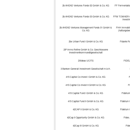
2b AHEAD Ventures Fonds 02 GmbH & Co. KG
FF Fermentati
2b AHEAD Ventures Fonds 03 GmbH & Co. KG
FFM TOWAER Gmb
Investm
2b AHEAD Ventures Management Fonds 01 GmbH &
FHH Immobili
Co. KG
(haftungsbe
2bx Urban Fund I GmbH & Co. KG
Fidante Pa
2IP Immo Refine GmbH & Co. Geschlossene
Investmentkommanditgesellschaft
2Xideas UCITS
FIDEL
3 Banken-Generali Investment-Gesellschaft m.b.H.
415 Capital Co-Invest I GmbH & Co. KG
F
415 Capital Co-Invest II GmbH & Co. KG
Fi
415 Capital Fund I GmbH & Co. KG
Fideliu
415 Capital Fund II GmbH & Co. KG
Fidelium 
42CAP II GmbH & Co. KG
Fidelium 
42Cap II Opportunity GmbH & Co. KG
Fides
42Cap III GmbH & Co. KG
Fid