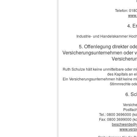
Straße, Hausnr.:
Telefon: 018
www.v
4. E
PLZ, Ort:
Industrie- und Handelskammer Hoch
5. Offenlegung direkter od
Telefon:
Versicherungsunternehmen oder v
Versicherun
E-Mail: *
Ruth Schulze hält keine unmittelbare oder m
des Kapitals an 
Ein Versicherungsunternehmen hält keine mit
Anmerkungen
Stimmrechte ode
6. Sc
Versich
Postfach
Tel.: 0800 3696000 (ko
Ich bin einverstanden
mit 
Fax: 0800 3699000 (ko
Übersendung von Produktinformat
beschwerde@v
Widerrufshinweise in der
Datens
www.vers