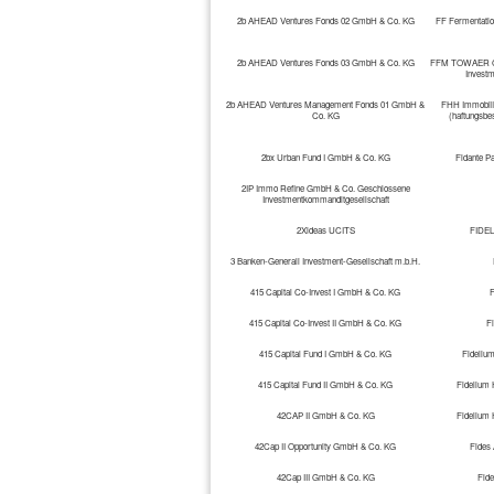
2b AHEAD Ventures Fonds 02 GmbH & Co. KG
FF Fermentati
2b AHEAD Ventures Fonds 03 GmbH & Co. KG
FFM TOWAER Gmb
Investm
2b AHEAD Ventures Management Fonds 01 GmbH &
FHH Immobili
Co. KG
(haftungsbe
2bx Urban Fund I GmbH & Co. KG
Fidante Pa
2IP Immo Refine GmbH & Co. Geschlossene
Investmentkommanditgesellschaft
2Xideas UCITS
FIDEL
3 Banken-Generali Investment-Gesellschaft m.b.H.
415 Capital Co-Invest I GmbH & Co. KG
F
415 Capital Co-Invest II GmbH & Co. KG
Fi
415 Capital Fund I GmbH & Co. KG
Fideliu
415 Capital Fund II GmbH & Co. KG
Fidelium 
42CAP II GmbH & Co. KG
Fidelium 
42Cap II Opportunity GmbH & Co. KG
Fides
42Cap III GmbH & Co. KG
Fid