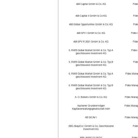
468 Capital GmbH & Co. KG
Fide
468 Capital II GmbH & Co KG
Fid
468 Global Opportunities GmbH & Co. KG
Fid
468 SPV I GmbH & Co. KG
Fides
468 SPV R 2021 GmbH & Co. KG
Fide
5. RWB Global Market GmbH & Co. Typ A
Fides
geschlossene Investment-KG
5. RWB Global Market GmbH & Co. Typ B
Fid
geschlossene Investment-KG
6. RWB Global Market GmbH & Co. Typ A
Fides Manag
geschlossene Investment-KG
6. RWB Global Market GmbH & Co. Typ B
Fides Manag
geschlossene Investment-KG
A. O. Bulkers GmbH & Co. KG
Fides Manag
Aachener Grundvermögen
Fides Manag
Kapitalverwaltungsgesellschaft mbH
AB SICAV I
Fides Manag
ABG AkquiCo I GmbH & Co. Geschlossene
Fide
Investment KG
ABN AMRO FUNDS
Fides