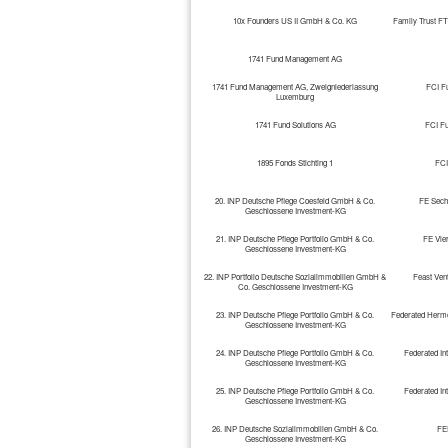
10x Founders US II GmbH & Co. KG
Family Trust FT
1741 Fund Management AG
1741 Fund Management AG, Zweigniederlassung
FCI F
Luxemburg
1741 Fund Solutions AG
FCI F
1895 Fonds Stichting 1
FCI
20. INP Deutsche Pflege Coesfeld GmbH & Co.
FE Sech
Geschlossene Investment-KG
21. INP Deutsche Pflege Portfolio GmbH & Co.
FE Vie
Geschlossene Investment-KG
22. INP Portfolio Deutsche Sozialimmobilien GmbH &
Feast Ven
Co. Geschlossene Investment-KG
23. INP Deutsche Pflege Portfolio GmbH & Co.
Federated Herme
Geschlossene Investment-KG
24. INP Deutsche Pflege Portfolio GmbH & Co.
Federated In
Geschlossene Investment-KG
25. INP Deutsche Pflege Portfolio GmbH & Co.
Federated In
Geschlossene Investment-KG
26. INP Deutsche Sozialimmobilien GmbH & Co.
FE
Geschlossene Investment-KG