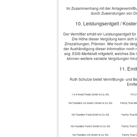
Im Zusammenhang mit der Anlagevermittlung
durch Zuwendungen von Dri
10. Leistungsentgelt / Koste
Der Vermittler erhält ein Leistungsentgelt f
Die Höhe dieser Vergütung kann sich 
Zinszahlungen, Prämien. Wie hoch die Vergü
der Aushändigung dieser Information noch ni
sog. ESIS-Merkblatt mitgeteilt, welches Si
können weitere variable Vergütungen hin
11. Emit
Ruth Schulze bietet Vermittlungs- und 
Emitt
1-4-9 Invest Fonds GmbH & Co. KG
F5 Cr
10x Founders Co-Invest I GmbH & Co. KG
Family Trust Be
10x Founders Fund GmbH & Co. KG
Family Trust B
10x Founders Fund II GmbH & Co. KG
Family Trust 
10x Founders US GmbH & Co. KG
Family Trust 