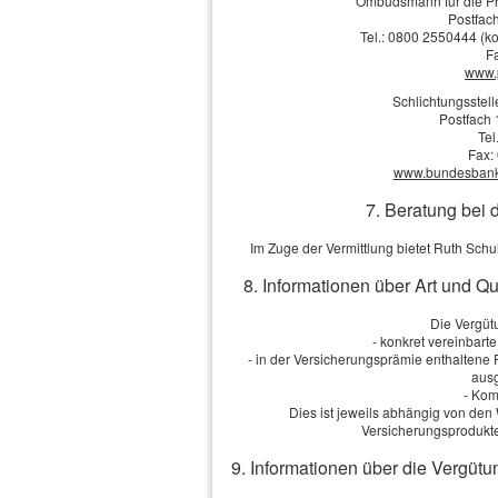
Ombudsmann für die Pr
Postfach
Tel.: 0800 2550444 (ko
F
Die Daten werden
www.
Schlichtungsstel
Postfach 
Tel
Fax:
www.bundesbank.d
7. Beratung bei 
Im Zuge der Vermittlung bietet Ruth Sch
Impressum
·
Rechtliche Hinweise
·
Datenschutz
8. Informationen über Art und Q
Die Vergütu
- konkret vereinbart
- in der Versicherungsprämie enthaltene
ausg
- Kom
Dies ist jeweils abhängig von d
Versicherungsprodukte
9. Informationen über die Vergütu