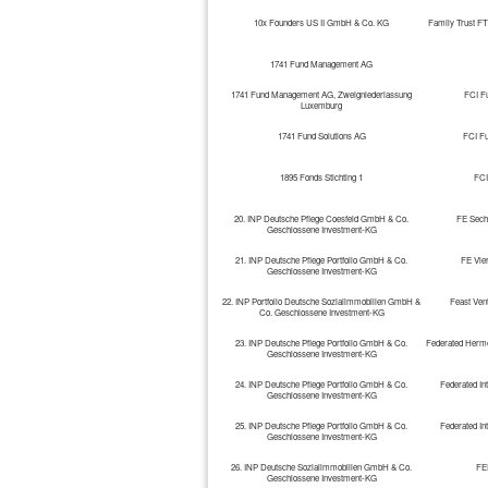
10x Founders US II GmbH & Co. KG
Family Trust FT
1741 Fund Management AG
1741 Fund Management AG, Zweigniederlassung
FCI F
Luxemburg
1741 Fund Solutions AG
FCI F
1895 Fonds Stichting 1
FCI
20. INP Deutsche Pflege Coesfeld GmbH & Co.
FE Sech
Geschlossene Investment-KG
21. INP Deutsche Pflege Portfolio GmbH & Co.
FE Vie
Geschlossene Investment-KG
22. INP Portfolio Deutsche Sozialimmobilien GmbH &
Feast Ven
Co. Geschlossene Investment-KG
23. INP Deutsche Pflege Portfolio GmbH & Co.
Federated Herme
Geschlossene Investment-KG
24. INP Deutsche Pflege Portfolio GmbH & Co.
Federated In
Geschlossene Investment-KG
25. INP Deutsche Pflege Portfolio GmbH & Co.
Federated In
Geschlossene Investment-KG
26. INP Deutsche Sozialimmobilien GmbH & Co.
FE
Geschlossene Investment-KG