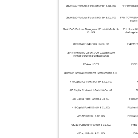
2b AHEAD Ventures Fonds 02 GmbH & Co. KG
FF Fermentati
2b AHEAD Ventures Fonds 03 GmbH & Co. KG
FFM TOWAER Gmb
Investm
2b AHEAD Ventures Management Fonds 01 GmbH &
FHH Immobili
Co. KG
(haftungsbe
2bx Urban Fund I GmbH & Co. KG
Fidante Pa
2IP Immo Refine GmbH & Co. Geschlossene
Investmentkommanditgesellschaft
2Xideas UCITS
FIDEL
3 Banken-Generali Investment-Gesellschaft m.b.H.
415 Capital Co-Invest I GmbH & Co. KG
F
415 Capital Co-Invest II GmbH & Co. KG
Fi
415 Capital Fund I GmbH & Co. KG
Fideliu
415 Capital Fund II GmbH & Co. KG
Fidelium 
42CAP II GmbH & Co. KG
Fidelium 
42Cap II Opportunity GmbH & Co. KG
Fides
42Cap III GmbH & Co. KG
Fid