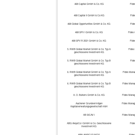
468 Capital GmbH & Co. KG
Fide
468 Capital II GmbH & Co KG
Fid
468 Global Opportunities GmbH & Co. KG
Fid
468 SPV I GmbH & Co. KG
Fides
468 SPV R 2021 GmbH & Co. KG
Fide
5. RWB Global Market GmbH & Co. Typ A
Fides
geschlossene Investment-KG
5. RWB Global Market GmbH & Co. Typ B
Fid
geschlossene Investment-KG
6. RWB Global Market GmbH & Co. Typ A
Fides Manag
geschlossene Investment-KG
6. RWB Global Market GmbH & Co. Typ B
Fides Manag
geschlossene Investment-KG
A. O. Bulkers GmbH & Co. KG
Fides Manag
Aachener Grundvermögen
Fides Manag
Kapitalverwaltungsgesellschaft mbH
AB SICAV I
Fides Manag
ABG AkquiCo I GmbH & Co. Geschlossene
Fide
Investment KG
ABN AMRO FUNDS
Fides