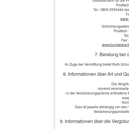
Ombudsmann für die Pr
Die Daten werden
Postfach
Tel.: 0800 2550444 (ko
F
www.
Schlichtungsstel
Postfach 
Tel
Fax:
www.bundesbank.d
Impressum
·
Rechtliche Hinweise
·
Datenschutz
7. Beratung bei 
Im Zuge der Vermittlung bietet Ruth Sch
8. Informationen über Art und Q
Die Vergütu
- konkret vereinbart
- in der Versicherungsprämie enthaltene
ausg
- Kom
Dies ist jeweils abhängig von d
Versicherungsprodukte
9. Informationen über die Vergütu