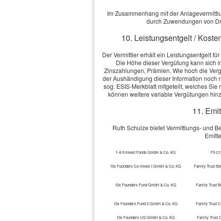
Im Zusammenhang mit der Anlagevermittlung
durch Zuwendungen von Dri
10. Leistungsentgelt / Koste
Der Vermittler erhält ein Leistungsentgelt f
Die Höhe dieser Vergütung kann sich 
Zinszahlungen, Prämien. Wie hoch die Vergü
der Aushändigung dieser Information noch ni
sog. ESIS-Merkblatt mitgeteilt, welches Si
können weitere variable Vergütungen hin
11. Emit
Ruth Schulze bietet Vermittlungs- und 
Emitt
1-4-9 Invest Fonds GmbH & Co. KG
F5 Cr
10x Founders Co-Invest I GmbH & Co. KG
Family Trust Be
10x Founders Fund GmbH & Co. KG
Family Trust B
10x Founders Fund II GmbH & Co. KG
Family Trust 
10x Founders US GmbH & Co. KG
Family Trust 