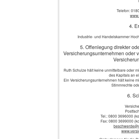
Telefon: 018
PLZ, Ort:
www.v
4. E
Telefon:
Industrie- und Handelskammer Hoch
E-Mail: *
5. Offenlegung direkter od
Versicherungsunternehmen oder v
Versicherun
Anmerkungen
Ruth Schulze hält keine unmittelbare oder m
des Kapitals an 
Ein Versicherungsunternehmen hält keine mit
Stimmrechte ode
6. Sc
Ich bin einverstanden
mit 
Versich
Übersendung von Produktinformat
Postfach
Widerrufshinweise in der
Datens
Tel.: 0800 3696000 (ko
Fax: 0800 3699000 (ko
beschwerde@v
www.vers