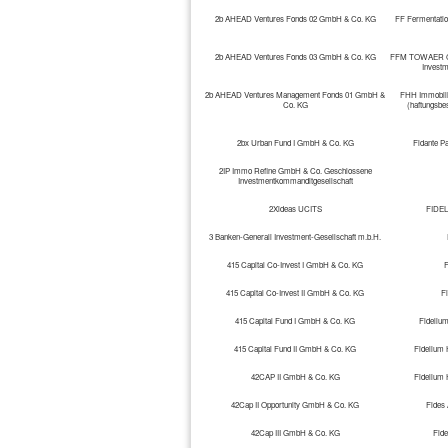
2b AHEAD Ventures Fonds 02 GmbH & Co. KG
FF Fermentati
2b AHEAD Ventures Fonds 03 GmbH & Co. KG
FFM TOWAER Gmb
Investm
2b AHEAD Ventures Management Fonds 01 GmbH &
FHH Immobili
Co. KG
(haftungsbe
2bx Urban Fund I GmbH & Co. KG
Fidante Pa
2IP Immo Refine GmbH & Co. Geschlossene
Investmentkommanditgesellschaft
2Xideas UCITS
FIDEL
3 Banken-Generali Investment-Gesellschaft m.b.H.
415 Capital Co-Invest I GmbH & Co. KG
F
415 Capital Co-Invest II GmbH & Co. KG
Fi
415 Capital Fund I GmbH & Co. KG
Fideliu
415 Capital Fund II GmbH & Co. KG
Fidelium 
42CAP II GmbH & Co. KG
Fidelium 
42Cap II Opportunity GmbH & Co. KG
Fides
42Cap III GmbH & Co. KG
Fid