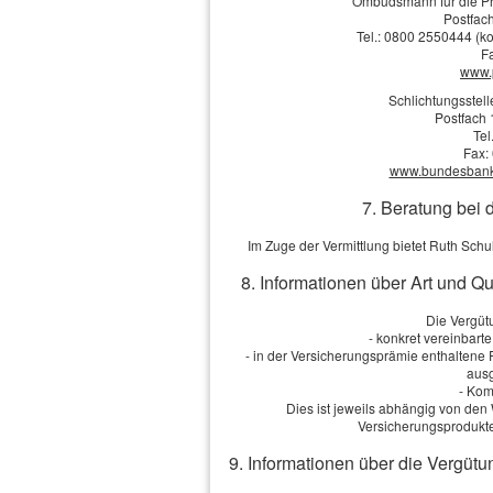
Ombudsmann für die Pr
Die Daten werden
Postfach
Tel.: 0800 2550444 (ko
F
www.
Schlichtungsstel
Postfach 
Tel
Fax:
www.bundesbank.d
Impressum
·
Rechtliche Hinweise
·
Datenschutz
7. Beratung bei 
Im Zuge der Vermittlung bietet Ruth Sch
8. Informationen über Art und Q
Die Vergütu
- konkret vereinbart
- in der Versicherungsprämie enthaltene
ausg
- Kom
Dies ist jeweils abhängig von d
Versicherungsprodukte
9. Informationen über die Vergütu