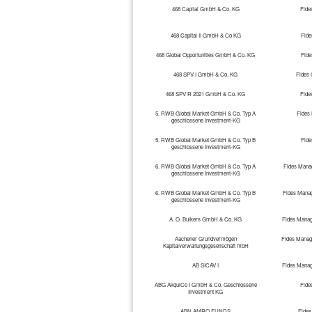
468 Capital GmbH & Co. KG
Fide
468 Capital II GmbH & Co KG
Fid
468 Global Opportunities GmbH & Co. KG
Fid
468 SPV I GmbH & Co. KG
Fides
468 SPV R 2021 GmbH & Co. KG
Fide
5. RWB Global Market GmbH & Co. Typ A
Fides
geschlossene Investment-KG
5. RWB Global Market GmbH & Co. Typ B
Fid
geschlossene Investment-KG
6. RWB Global Market GmbH & Co. Typ A
Fides Manag
geschlossene Investment-KG
6. RWB Global Market GmbH & Co. Typ B
Fides Manag
geschlossene Investment-KG
A. O. Bulkers GmbH & Co. KG
Fides Manag
Aachener Grundvermögen
Fides Manag
Kapitalverwaltungsgesellschaft mbH
AB SICAV I
Fides Manag
ABG AkquiCo I GmbH & Co. Geschlossene
Fide
Investment KG
ABN AMRO FUNDS
Fides