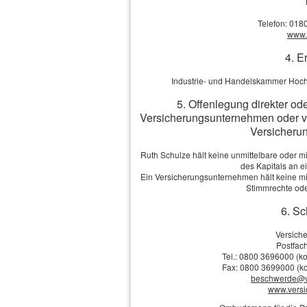
Telefon: 018
PLZ, Ort:
www.v
4. E
Telefon:
Industrie- und Handelskammer Hoch
5. Offenlegung direkter od
E-Mail: *
Versicherungsunternehmen oder v
Versicherun
Anmerkungen
Ruth Schulze hält keine unmittelbare oder m
des Kapitals an 
Ein Versicherungsunternehmen hält keine mit
Stimmrechte ode
6. Sc
Ich bin einverstanden
mit 
Versich
Übersendung von Produktinformat
Postfach
Widerrufshinweise in der
Datens
Tel.: 0800 3696000 (ko
Fax: 0800 3699000 (ko
beschwerde@v
www.vers