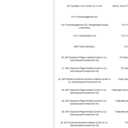
10x Founders US II GmbH & Co. KG
Family Trust FT
1741 Fund Management AG
1741 Fund Management AG, Zweigniederlassung
FCI F
Luxemburg
1741 Fund Solutions AG
FCI F
1895 Fonds Stichting 1
FCI
20. INP Deutsche Pflege Coesfeld GmbH & Co.
FE Sech
Geschlossene Investment-KG
21. INP Deutsche Pflege Portfolio GmbH & Co.
FE Vie
Geschlossene Investment-KG
22. INP Portfolio Deutsche Sozialimmobilien GmbH &
Feast Ven
Co. Geschlossene Investment-KG
23. INP Deutsche Pflege Portfolio GmbH & Co.
Federated Herme
Geschlossene Investment-KG
24. INP Deutsche Pflege Portfolio GmbH & Co.
Federated In
Geschlossene Investment-KG
25. INP Deutsche Pflege Portfolio GmbH & Co.
Federated In
Geschlossene Investment-KG
26. INP Deutsche Sozialimmobilien GmbH & Co.
FE
Geschlossene Investment-KG