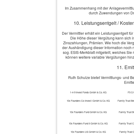
Im Zusammenhang mit der Anlagevermittlung
durch Zuwendungen von Dri
10. Leistungsentgelt / Koste
Der Vermittler erhält ein Leistungsentgelt f
Die Höhe dieser Vergütung kann sich 
Zinszahlungen, Prämien. Wie hoch die Vergü
der Aushändigung dieser Information noch ni
sog. ESIS-Merkblatt mitgeteilt, welches Si
können weitere variable Vergütungen hin
11. Emit
Ruth Schulze bietet Vermittlungs- und 
Emitt
1-4-9 Invest Fonds GmbH & Co. KG
F5 Cr
10x Founders Co-Invest I GmbH & Co. KG
Family Trust Be
10x Founders Fund GmbH & Co. KG
Family Trust B
10x Founders Fund II GmbH & Co. KG
Family Trust 
10x Founders US GmbH & Co. KG
Family Trust 